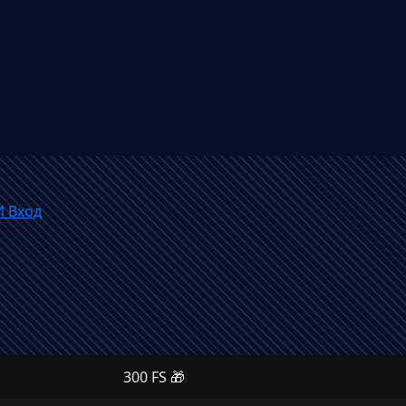
И Вход
300 FS 🎁