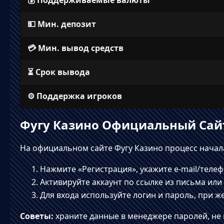
💰 Поддерживаемые валюты
💵 Мин. депозит
💳 Мин. вывод средств
⏳ Срок вывода
⚙️ Поддержка игроков
Фугу Казино Официальный Сайт
На официальном сайте Фугу Казино процесс начала
Нажмите «Регистрация», укажите e‑mail/телеф
Активируйте аккаунт по ссылке из письма или 
Для входа используйте логин и пароль, при ж
Советы:
храните данные в менеджере паролей, не 