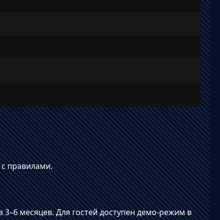
 с правилами.
 3–6 месяцев. Для гостей доступен демо‑режим в