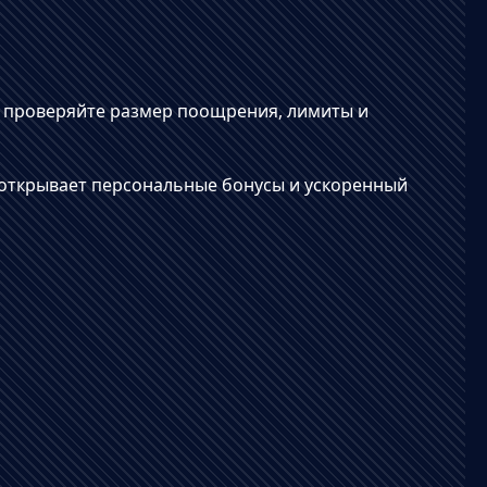
й проверяйте размер поощрения, лимиты и
 открывает персональные бонусы и ускоренный