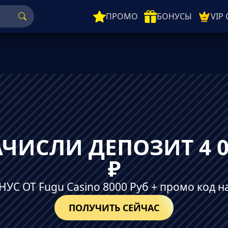
ПРОМО
БОНУСЫ
VIP 
АЧИСЛИ ДЕПОЗИТ 4 0
₽
НУС ОТ Fugu Casino 8000 Руб + промо код на
ПОЛУЧИТЬ СЕЙЧАС