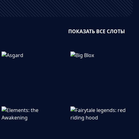
ПОКАЗАТЬ ВСЕ СЛОТЫ