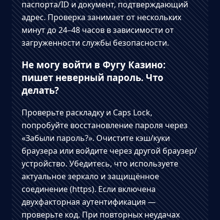
паспорта/ID и документ, подтверждающий
адрес. Проверка занимает от нескольких
минут до 24–48 часов в зависимости от
загруженности службы безопасности.
Не могу войти в Фугу Казино:
пишет неверный пароль. Что
делать?
Проверьте раскладку и Caps Lock,
попробуйте восстановление пароля через
«Забыли пароль?». Очистите кэш/куки
браузера или войдите через другой браузер/
устройство. Убедитесь, что используете
актуальное зеркало и защищённое
соединение (https). Если включена
двухфакторная аутентификация —
проверьте код. При повторных неудачах