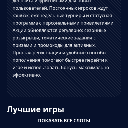
депозита и фриспинами для новых
пользователей. Постоянных игроков ждут
кэшбэк, еженедельные турниры и статусная
программа с персональными привилегиями.
Акции обновляются регулярно: сезонные
розыгрыши, тематические задания с
призами и промокоды для активных.
Простая регистрация и удобные способы
пополнения помогают быстрее перейти к
игре и использовать бонусы максимально
эффективно.
Лучшие игры
ПОКАЗАТЬ ВСЕ СЛОТЫ