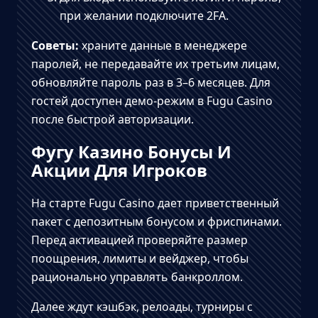
при желании подключите 2FA.
Советы:
храните данные в менеджере
паролей, не передавайте их третьим лицам,
обновляйте пароль раз в 3–6 месяцев. Для
гостей доступен демо‑режим в Fugu Casino
после быстрой авторизации.
Фугу Казино Бонусы И
Акции Для Игроков
На старте Fugu Casino дает приветственный
пакет с депозитным бонусом и фриспинами.
Перед активацией проверяйте размер
поощрения, лимиты и вейджер, чтобы
рационально управлять банкроллом.
Далее ждут кэшбэк, релоады, турниры с