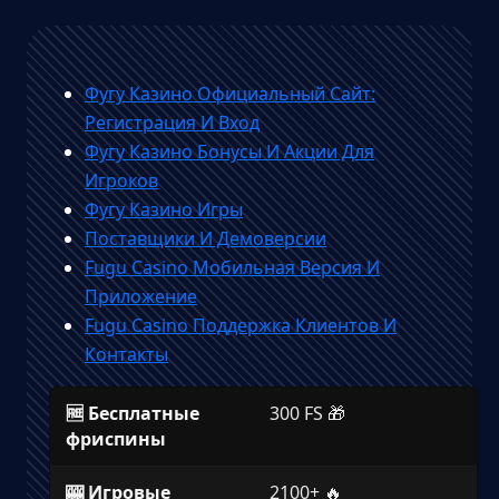
Фугу Казино Официальный Сайт:
Регистрация И Вход
Фугу Казино Бонусы И Акции Для
Игроков
Фугу Казино Игры
Поставщики И Демоверсии
Fugu Casino Мобильная Версия И
Приложение
Fugu Casino Поддержка Клиентов И
Контакты
🆓 Бесплатные
300 FS 🎁
фриспины
🎰 Игровые
2100+ 🔥