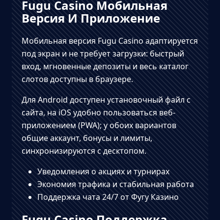
Fugu Casino Мобильная
Версия И Приложение
Мобильная версия Fugu Casino адаптируется
под экран и не требует загрузки: быстрый
вход, мгновенные депозиты и весь каталог
слотов доступны в браузере.
Для Android доступен установочный файл с
сайта, на iOS удобно пользоваться веб-
приложением (PWA); у обоих вариантов
общие аккаунт, бонусы и лимиты,
синхронизируются с десктопом.
Уведомления о акциях и турнирах
Экономия трафика и стабильная работа
Поддержка чата 24/7 от Фугу Казино
Fugu Casino Поддержка