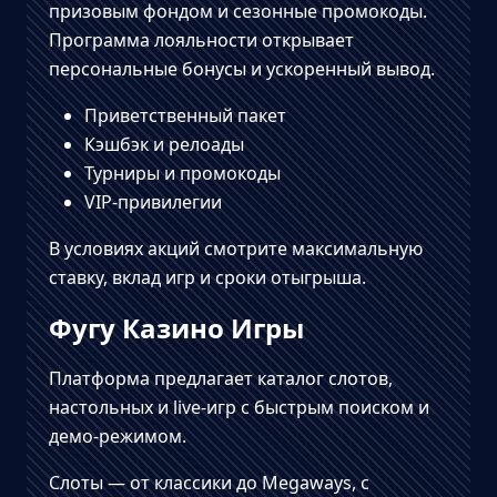
призовым фондом и сезонные промокоды.
Программа лояльности открывает
персональные бонусы и ускоренный вывод.
Приветственный пакет
Кэшбэк и релоады
Турниры и промокоды
VIP-привилегии
В условиях акций смотрите максимальную
ставку, вклад игр и сроки отыгрыша.
Фугу Казино Игры
Платформа предлагает каталог слотов,
настольных и live-игр с быстрым поиском и
демо-режимом.
Слоты — от классики до Megaways, с