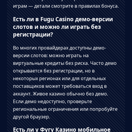
играм — детали смотрите в правилах бонуса.
Есть ли в Fugu Casino демо-версии
слотов и можно ли играть без
регистрации?
Во многих провайдерах доступны демо-
версии слотов: можно играть на
виртуальные кредиты без риска. Часто демо
открывается без регистрации, но в
некоторых регионах или для отдельных
поставщиков может требоваться вход в
аккаунт. Живое казино обычно без демо.
Если демо недоступно, проверьте
региональные ограничения или попробуйте
другой браузер.
Есть ли у Фугу Казино мобильное