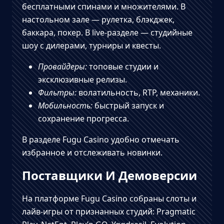
бесплатными спинами и множителями. В
настольном зале — рулетка, блэкджек,
баккара, покер. В live-разделе — студийные
шоу с дилерами, турниры и квесты.
Провайдеры:
топовые студии и
эксклюзивные релизы.
Фильтры:
волатильность, RTP, механики.
Мобильность:
быстрый запуск и
сохранение прогресса.
В разделе Fugu Casino удобно отмечать
избранное и отслеживать новинки.
Поставщики И Демоверсии
На платформе Fugu Casino собраны слоты и
лайв-игры от признанных студий: Pragmatic