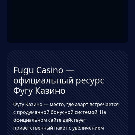
Fugu Casino —
официальный ресурс
Фугу Казино
Фугу Казино — место, где азарт встречается
с продуманной бонусной системой. На
официальном сайте действует
приветственный пакет с увеличением