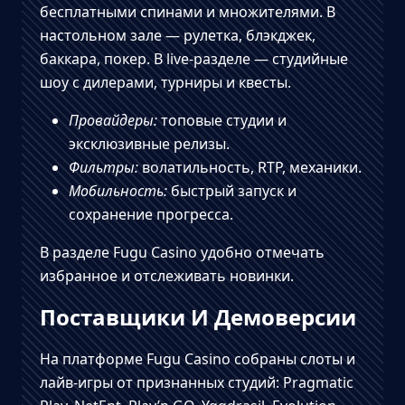
бесплатными спинами и множителями. В
настольном зале — рулетка, блэкджек,
баккара, покер. В live-разделе — студийные
шоу с дилерами, турниры и квесты.
Провайдеры:
топовые студии и
эксклюзивные релизы.
Фильтры:
волатильность, RTP, механики.
Мобильность:
быстрый запуск и
сохранение прогресса.
В разделе Fugu Casino удобно отмечать
избранное и отслеживать новинки.
Поставщики И Демоверсии
На платформе Fugu Casino собраны слоты и
лайв-игры от признанных студий: Pragmatic