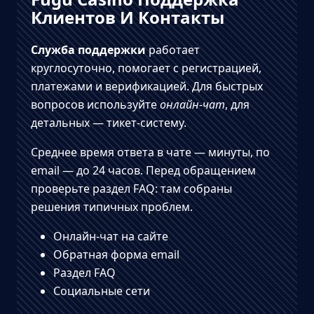
Клиентов И Контакты
Служба поддержки
работает
круглосуточно, помогает с регистрацией,
платежами и верификацией. Для быстрых
вопросов используйте
онлайн-чат
, для
детальных — тикет‑систему.
Среднее время ответа в чате — минуты, по
email — до 24 часов. Перед обращением
проверьте раздел FAQ: там собраны
решения типичных проблем.
Онлайн-чат на сайте
Обратная форма email
Раздел FAQ
Социальные сети