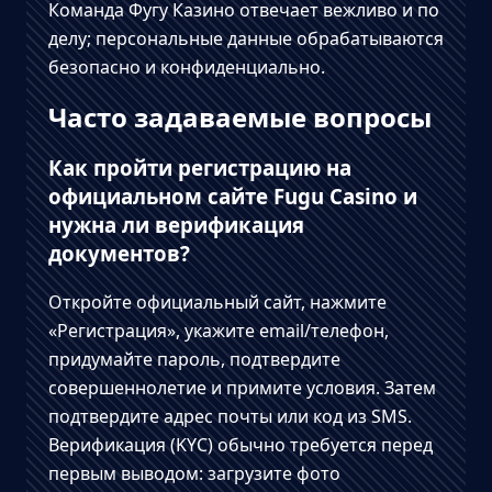
Команда Фугу Казино отвечает вежливо и по
делу; персональные данные обрабатываются
безопасно и конфиденциально.
Часто задаваемые вопросы
Как пройти регистрацию на
официальном сайте Fugu Casino и
нужна ли верификация
документов?
Откройте официальный сайт, нажмите
«Регистрация», укажите email/телефон,
придумайте пароль, подтвердите
совершеннолетие и примите условия. Затем
подтвердите адрес почты или код из SMS.
Верификация (KYC) обычно требуется перед
первым выводом: загрузите фото