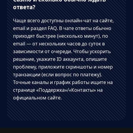
ответа?
Чаще всего доступны онлайн-чат на сайте,
email и раздел FAQ. В чате ответы обычно
приходят быстрее (несколько минут), по
email — от нескольких часов до суток в
зависимости от очереди. Чтобы ускорить
решение, укажите ID аккаунта, опишите
проблему, приложите скриншоты и номер
транзакции (если вопрос по платежу).
Точные каналы и график работы ищите на
странице «Поддержка»/«Контакты» на
официальном сайте.