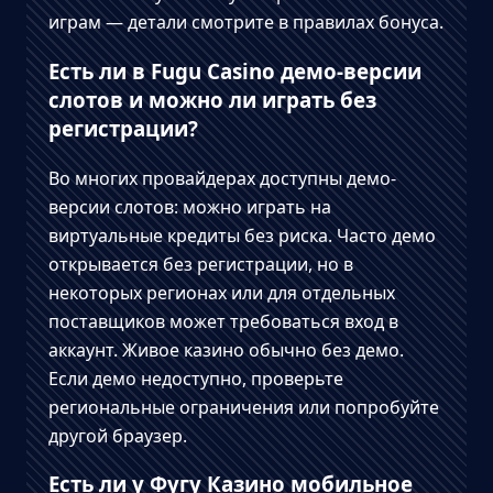
играм — детали смотрите в правилах бонуса.
Есть ли в Fugu Casino демо-версии
слотов и можно ли играть без
регистрации?
Во многих провайдерах доступны демо-
версии слотов: можно играть на
виртуальные кредиты без риска. Часто демо
открывается без регистрации, но в
некоторых регионах или для отдельных
поставщиков может требоваться вход в
аккаунт. Живое казино обычно без демо.
Если демо недоступно, проверьте
региональные ограничения или попробуйте
другой браузер.
Есть ли у Фугу Казино мобильное