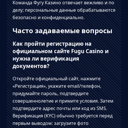
Команда Фугу Казино отвечает вежливо и по
делу; персональные данные обрабатываются
безопасно и конфиденциально.
Часто задаваемые вопросы
Как пройти регистрацию на
официальном сайте Fugu Casino и
нужна ли верификация
документов?
Откройте официальный сайт, нажмите
«Регистрация», укажите email/телефон,
придумайте пароль, подтвердите
совершеннолетие и примите условия. Затем
подтвердите адрес почты или код из SMS.
Верификация (KYC) обычно требуется перед
первым выводом: загрузите фото