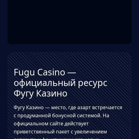
Fugu Casino —
официальный ресурс
Фугу Казино
Фугу Казино — место, где азарт встречается
с продуманной бонусной системой. На
официальном сайте действует
приветственный пакет с увеличением