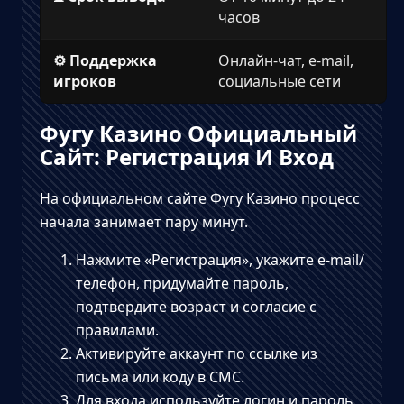
часов
⚙️ Поддержка
Онлайн-чат, e-mail,
игроков
социальные сети
Фугу Казино Официальный
Сайт: Регистрация И Вход
На официальном сайте Фугу Казино процесс
начала занимает пару минут.
Нажмите «Регистрация», укажите e‑mail/
телефон, придумайте пароль,
подтвердите возраст и согласие с
правилами.
Активируйте аккаунт по ссылке из
письма или коду в СМС.
Для входа используйте логин и пароль,