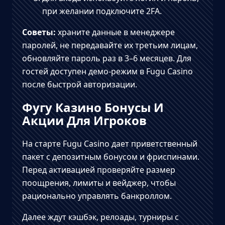
при желании подключите 2FA.
Советы:
храните данные в менеджере
паролей, не передавайте их третьим лицам,
обновляйте пароль раз в 3–6 месяцев. Для
гостей доступен демо‑режим в Fugu Casino
после быстрой авторизации.
Фугу Казино Бонусы И
Акции Для Игроков
На старте Fugu Casino дает приветственный
пакет с депозитным бонусом и фриспинами.
Перед активацией проверяйте размер
поощрения, лимиты и вейджер, чтобы
рационально управлять банкроллом.
Далее ждут кэшбэк, релоады, турниры с