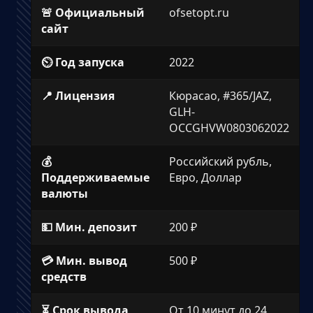
🚨 Официальный
ofsetopt.ru
сайт
⏲ Год запуска
2022
📍 Лицензия
Кюрасао, #365/JAZ,
GLH-
OCCGHVW0803062022
💰
Российский рубль,
Поддерживаемые
Евро, Доллар
валюты
💵 Мин. депозит
200 ₽
💳 Мин. вывод
500 ₽
средств
⏳ Срок вывода
От 10 минут до 24