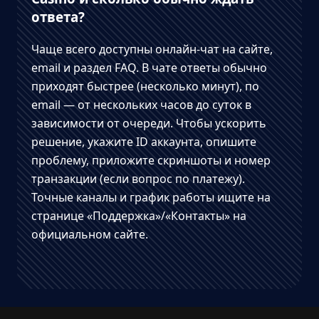
ответа?
Чаще всего доступны онлайн-чат на сайте,
email и раздел FAQ. В чате ответы обычно
приходят быстрее (несколько минут), по
email — от нескольких часов до суток в
зависимости от очереди. Чтобы ускорить
решение, укажите ID аккаунта, опишите
проблему, приложите скриншоты и номер
транзакции (если вопрос по платежу).
Точные каналы и график работы ищите на
странице «Поддержка»/«Контакты» на
официальном сайте.