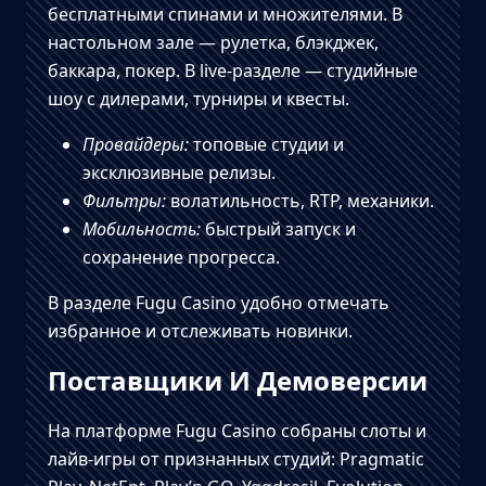
бесплатными спинами и множителями. В
настольном зале — рулетка, блэкджек,
баккара, покер. В live-разделе — студийные
шоу с дилерами, турниры и квесты.
Провайдеры:
топовые студии и
эксклюзивные релизы.
Фильтры:
волатильность, RTP, механики.
Мобильность:
быстрый запуск и
сохранение прогресса.
В разделе Fugu Casino удобно отмечать
избранное и отслеживать новинки.
Поставщики И Демоверсии
На платформе Fugu Casino собраны слоты и
лайв-игры от признанных студий: Pragmatic