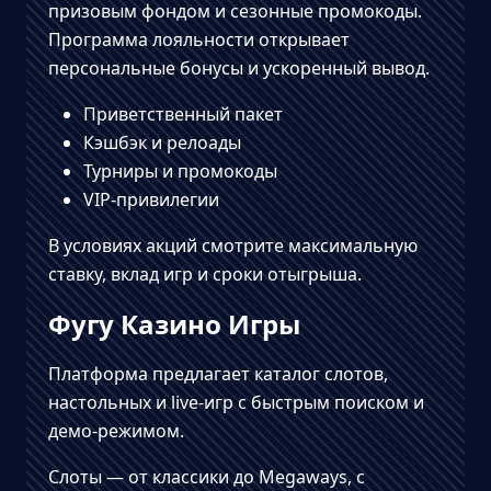
призовым фондом и сезонные промокоды.
Программа лояльности открывает
персональные бонусы и ускоренный вывод.
Приветственный пакет
Кэшбэк и релоады
Турниры и промокоды
VIP-привилегии
В условиях акций смотрите максимальную
ставку, вклад игр и сроки отыгрыша.
Фугу Казино Игры
Платформа предлагает каталог слотов,
настольных и live-игр с быстрым поиском и
демо-режимом.
Слоты — от классики до Megaways, с