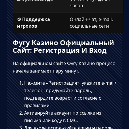
часов
⚙️ Поддержка
Онлайн-чат, e-mail,
игроков
социальные сети
Фугу Казино Официальный
Сайт: Регистрация И Вход
На официальном сайте Фугу Казино процесс
начала занимает пару минут.
Нажмите «Регистрация», укажите e‑mail/
телефон, придумайте пароль,
подтвердите возраст и согласие с
правилами.
Активируйте аккаунт по ссылке из
письма или коду в СМС.
Для входа используйте логин и пароль,