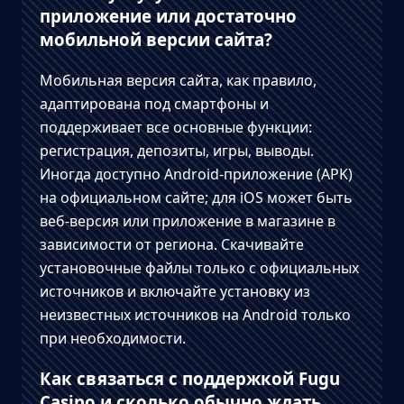
приложение или достаточно
мобильной версии сайта?
Мобильная версия сайта, как правило,
адаптирована под смартфоны и
поддерживает все основные функции:
регистрация, депозиты, игры, выводы.
Иногда доступно Android-приложение (APK)
на официальном сайте; для iOS может быть
веб-версия или приложение в магазине в
зависимости от региона. Скачивайте
установочные файлы только с официальных
источников и включайте установку из
неизвестных источников на Android только
при необходимости.
Как связаться с поддержкой Fugu
Casino и сколько обычно ждать