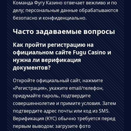
Команда Фугу Казино отвечает вежливо и по
делу; персональные данные обрабатываются
безопасно и конфиденциально.
Часто задаваемые вопросы
Как пройти регистрацию на
официальном сайте Fugu Casino и
нужна ли верификация
документов?
Откройте официальный сайт, нажмите
«Регистрация», укажите email/телефон,
придумайте пароль, подтвердите
совершеннолетие и примите условия. Затем
подтвердите адрес почты или код из SMS.
Верификация (KYC) обычно требуется перед
первым выводом: загрузите фото