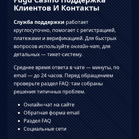
Клиентов И Контакты
Служба поддержки
работает
круглосуточно, помогает с регистрацией,
платежами и верификацией. Для быстрых
вопросов используйте
онлайн-чат
, для
детальных — тикет‑систему.
Среднее время ответа в чате — минуты, по
email — до 24 часов. Перед обращением
проверьте раздел FAQ: там собраны
решения типичных проблем.
Онлайн-чат на сайте
Обратная форма email
Раздел FAQ
Социальные сети