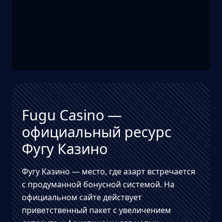
Fugu Casino —
официальный ресурс
Фугу Казино
Фугу Казино — место, где азарт встречается
с продуманной бонусной системой. На
официальном сайте действует
приветственный пакет с увеличением