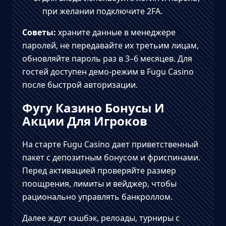
при желании подключите 2FA.
Советы:
храните данные в менеджере
паролей, не передавайте их третьим лицам,
обновляйте пароль раз в 3–6 месяцев. Для
гостей доступен демо‑режим в Fugu Casino
после быстрой авторизации.
Фугу Казино Бонусы И
Акции Для Игроков
На старте Fugu Casino дает приветственный
пакет с депозитным бонусом и фриспинами.
Перед активацией проверяйте размер
поощрения, лимиты и вейджер, чтобы
рационально управлять банкроллом.
Далее ждут кэшбэк, релоады, турниры с