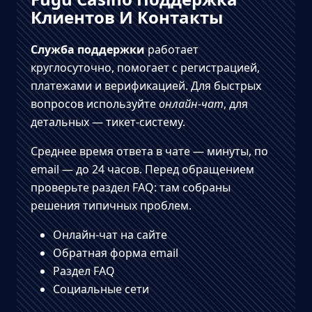
Клиентов И Контакты
Служба поддержки
работает
круглосуточно, помогает с регистрацией,
платежами и верификацией. Для быстрых
вопросов используйте
онлайн-чат
, для
детальных — тикет‑систему.
Среднее время ответа в чате — минуты, по
email — до 24 часов. Перед обращением
проверьте раздел FAQ: там собраны
решения типичных проблем.
Онлайн-чат на сайте
Обратная форма email
Раздел FAQ
Социальные сети