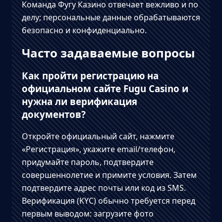
Команда Фугу Казино отвечает вежливо и по
делу; персональные данные обрабатываются
безопасно и конфиденциально.
Часто задаваемые вопросы
Как пройти регистрацию на
официальном сайте Fugu Casino и
нужна ли верификация
документов?
Откройте официальный сайт, нажмите
«Регистрация», укажите email/телефон,
придумайте пароль, подтвердите
совершеннолетие и примите условия. Затем
подтвердите адрес почты или код из SMS.
Верификация (KYC) обычно требуется перед
первым выводом: загрузите фото