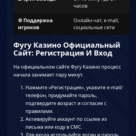
часов
⚙️ Поддержка
Онлайн-чат, e-mail,
игроков
социальные сети
Фугу Казино Официальный
Сайт: Регистрация И Вход
На официальном сайте Фугу Казино процесс
начала занимает пару минут.
Нажмите «Регистрация», укажите e‑mail/
телефон, придумайте пароль,
подтвердите возраст и согласие с
правилами.
Активируйте аккаунт по ссылке из
письма или коду в СМС.
Для входа используйте логин и пароль,