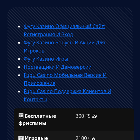
Фугу Казино Официальный Сайт:
Регистрация И Вход
Фугу Казино Бонусы И Акции Для
Игроков
Фугу Казино Игры
Поставщики И Демоверсии
Fugu Casino Мобильная Версия И
Приложение
Fugu Casino Поддержка Клиентов И
Контакты
🆓 Бесплатные
300 FS 🎁
фриспины
🎰 Игровые
2100+ 🔥