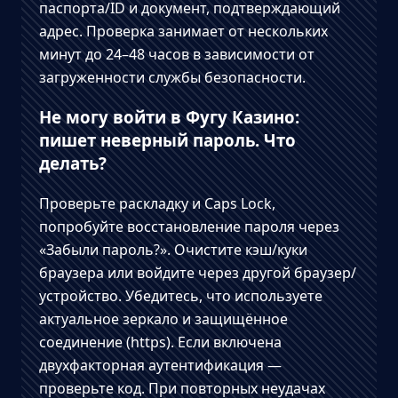
паспорта/ID и документ, подтверждающий
адрес. Проверка занимает от нескольких
минут до 24–48 часов в зависимости от
загруженности службы безопасности.
Не могу войти в Фугу Казино:
пишет неверный пароль. Что
делать?
Проверьте раскладку и Caps Lock,
попробуйте восстановление пароля через
«Забыли пароль?». Очистите кэш/куки
браузера или войдите через другой браузер/
устройство. Убедитесь, что используете
актуальное зеркало и защищённое
соединение (https). Если включена
двухфакторная аутентификация —
проверьте код. При повторных неудачах