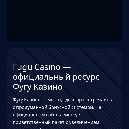
Fugu Casino —
официальный ресурс
Фугу Казино
Фугу Казино — место, где азарт встречается
с продуманной бонусной системой. На
официальном сайте действует
приветственный пакет с увеличением