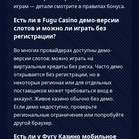
играм — детали смотрите в правилах бонуса.
Есть ли в Fugu Casino демо-версии
слотов и можно ли играть без
регистрации?
Во многих провайдерах доступны демо-
версии слотов: можно играть на
виртуальные кредиты без риска. Часто демо
открывается без регистрации, но в
некоторых регионах или для отдельных
поставщиков может требоваться вход в
аккаунт. Живое казино обычно без демо.
Если демо недоступно, проверьте
региональные ограничения или попробуйте
другой браузер.
Есть ли у Фугу Казино мобильное